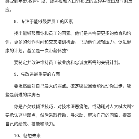
感受到年龄.教育程度、成熟度和人口分布上的差异并做出及时的反
应。
8、专注于能够鼓舞员工的因素
找出能够鼓舞你和员工的因素。他们是杏需要更多的教育和培
训，更多的创怍时间和交叉培训机会，书助他们减轻压力、促进健
康的计划，基至是一次带薪休独?
要制定并改进维持员工敬业度和忠诚度所需的关键计划。
9、先改进最重要的方面
要坦然面对自己最大的弱点。硫定哪些因素能推动你进步，哪
些是前进的绊脚石.
你是杏欠缺倾述技巧，对技术深恶痛绝，或动辄对人大喊大叫?
要承认这些弱点，然后采取行动，寻求助，解决自己的问监，提高
自己的绩效、技能和能力。
10、畅想未来