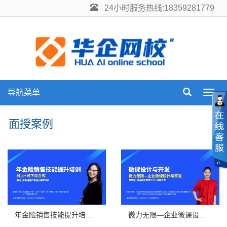
24小时服务热线:18359281779
导航菜单
Toggl
navig
面授案例
年金险销售技能提升培...
微力无限—企业微课设...