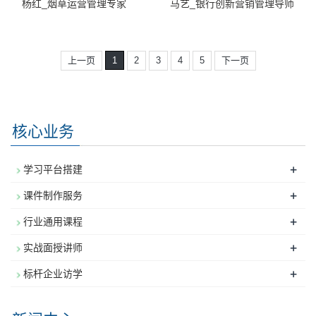
杨红_烟草运营管理专家
马艺_银行创新营销管理导师
上一页
1
2
3
4
5
下一页
核心业务
+
学习平台搭建
+
课件制作服务
+
行业通用课程
+
实战面授讲师
+
标杆企业访学