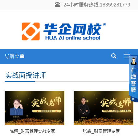
24小时服务热线:18359281779
导航菜单
Toggl
navig
实战面授讲师
张轶_财富管理专家
陈博_财富管理实战专家